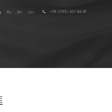
+38 (095) 401 84 81
n
Ru
En
Ukr
チ
進