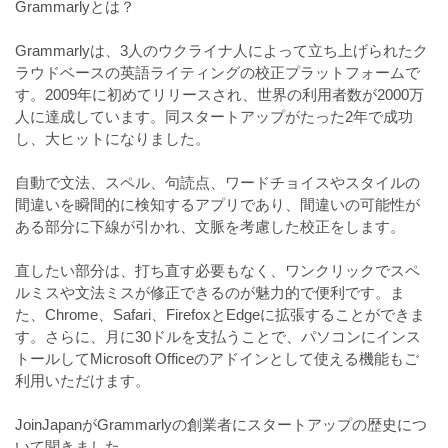
Grammarlyとは？
⠀
Grammarlyは、3人のウクライナ人によって立ち上げられたク
ラウドベースの英語ライティングの校正プラットフォームで
す。2009年に初めてリリースされ、世界の利用者数が2000万
人に達成しています。同スタートアップがたった2年で成功
し、大ヒットになりました。
⠀
自動で文法、スペル、句読点、ワードチョイスやスタイルの
間違いを瞬間的に検知するアプリであり、間違いの可能性が
ある部分に下線が引かれ、文脈を考慮した校正をします。
⠀
直したい部分は、打ち直す必要もなく、ワンクリックでスペ
ルミスや文法ミスが修正できるのが魅力的で便利です。ま
た、Chrome、Safari、FirefoxとEdgeに拡張することができま
す。さらに、月に30ドルを支払うことで、パソコンにインス
トールしてMicrosoft Officeのアドインとして使える機能もご
利用いただけます。
⠀
JoinJapanがGrammarlyの創業者にスタートアップの歴史につ
いて聞きました。