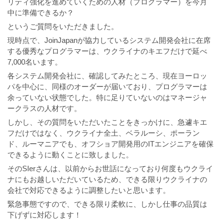
リティ強化を進めていくための人材（プログラマー）を今月
中に準備できるか？
というご質問をいただきました。
現時点で、JoinJapanが協力しているシステム開発会社に在席
する優秀なプログラマーは、ウクライナのキエフだけで延べ
7,000名います。
各システム開発会社に、確認してみたところ、現在ヨーロッ
パを中心に、同様のオーダーが届いており、プログラマーは
余っていない状態でした。特に足りていないのはマネージャ
ークラスの人材です。
しかし、その質問をいただいたことをきっかけに、急遽キエ
フだけではなく、ウクライナ全土、ベラルーシ、ポーラン
ド、ルーマニアでも、オフショア開発用のITエンジニアを確保
できるように動くことに致しました。
そのSIerさんは、以前からお世話になっており何度もウクライ
ナにもお越しいただいているため、できる限りウクライナの
会社で対応できるように調整したいと思います。
緊急事態ですので、できる限り柔軟に、しかし仕事の品質は
下げずに対応します！