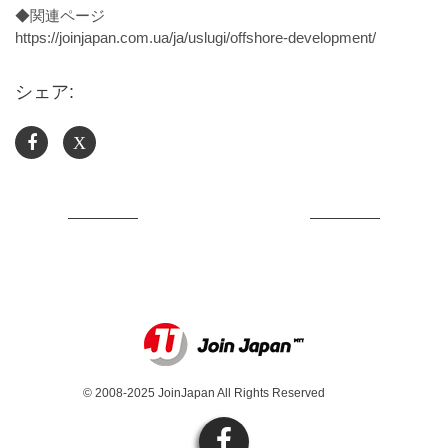
◆関連ページ
https://joinjapan.com.ua/ja/uslugi/offshore-development/
シェア:
X
© 2008-2025 JoinJapan All Rights Reserved