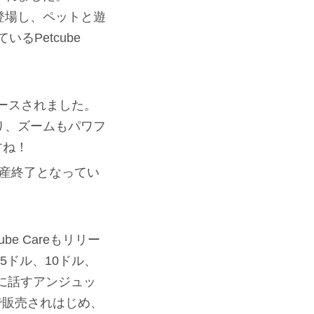
yが登場し、ペットと遊
Petcube
がリリースされました。
り、ズームもパワフ
すね！
は生産終了となってい
be Careもリリー
5ドル、10ドル、
うに話すアンジュッ
舗で販売されはじめ、