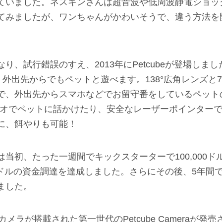
ていました。ネスキンさんは超音波や低周波静電ショッ
てみましたが、ワンちゃんがかわいそうで、違う方法を
り、試行錯誤のすえ、2013年にPetcubeが登場しまし
ば、外出先からでもペットと遊べます。138°広角レンズと7
で、外出先からスマホなどでお留守番をしているペット
ディオでペットに話かけたり、安全なレーザーポインター
に、餌やりも可能！
当初、たった一週間でキックスターターで100,000
00ドルの資金調達を達成しました。さらにその後、5年間でPet
ました。
HDカメラが搭載された第一世代のPetcube Cameraが発