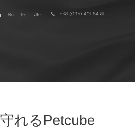
+38 (095) 401 84 81
n
Ru
En
Ukr
チ
るPetcube