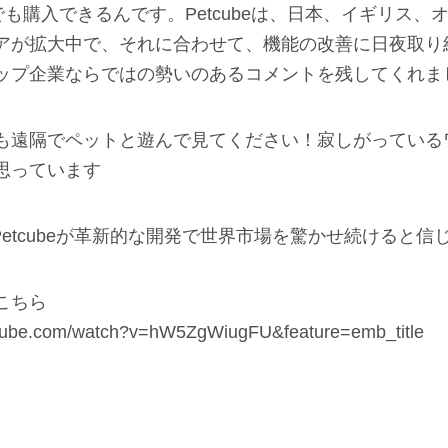
nでも購入できるんです。Petcubeは、日本、イギリス
アが拡大中で、それに合わせて、機能の改善に日夜取り
ップ企業ならではの勢いのあるコメントを残してくれま
も遠隔でペットと遊んで見てください！寂しがっている
思っています
では、Petcubeが革新的な開発で世界市場を驚かせ続けると
こちら
tube.com/watch?v=hW5ZgWiugFU&feature=emb_title