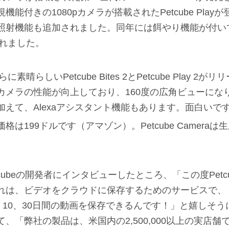
能付きの1080pカメラが搭載されたPetcube Pla
射機能も追加されました。同年には餌やり機能が付いている
されました。
に素晴らしいPetcube Bites 2とPetcube Play 2
カメラの性能が向上しており、160度の広角ビューにな
加えて、Alexaアシスタント機能もあります。面白いで
格は199ドルです（アマゾン）。Petcube Camera
Petcubeの開発者にインタビューしたところ、「この度Petcu
れは、ビデオをクラウドに保存するためのサービスで、 
、10、30日間の動画を保存できるんです！」と嬉しそ
、「弊社の製品は、米国内の2,500,000以上の実店