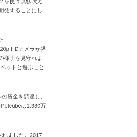
クを使う無駄吠え
開発することにし
た。
20p HDカメラが搭
の様子を見守れま
でペットと遊ぶこと
ドルの資金を調達し、
cubeは1,380万
売されました。2017