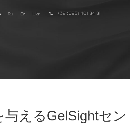
+38 (095) 401 84 81
n
Ru
En
Ukr
チ
るGelSightセン