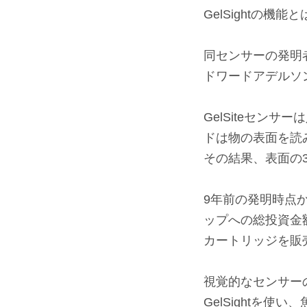
GelSightの機能
⠀
同センサーの発明
ドワードアデルソ
⠀
GelSiteセン
ドは物の表面を読
その結果、表面の
⠀
9年前の発明時点か
ップへの総投資金額
カートリッジを販
⠀
視覚的なセンサーの
GelSightを