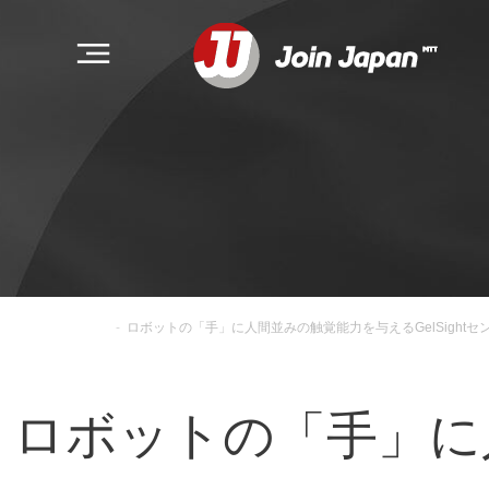
-
ロボットの「手」に人間並みの触覚能力を与えるGelSightセ
ロボットの「手」に人