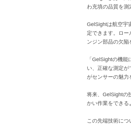
わ充填の品質を測
⠀
GelSightは
定できます。ロー
ンジン部品の欠陥を
⠀
「GelSight
い、正確な測定が
がセンサーの魅力
⠀
将来、GelSig
かい作業をできる
⠀
この先端技術につ
⠀