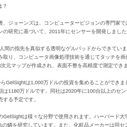
とは？
者、ジョーンズは、コンピュータービジョンの専門家であ
ンの研究に基づいて、2011年にセンサーを開発しました
サーは人間の指先を真似する透明なゲルパッドからできてい
み取り、コンピュータ画像処理技術を通じてタッチを画
3次元マップが作成され、表面不整を高精度で測定でき
らGelSightは1,000万ドルの投資を集めることができ
は1180万ドルです。同社は2020年に100台以上のセンサ
売する予定です。
GelSightは様々な分野で使用されます。ハーバード
使い、魚の鱗を研究しています。また、化粧品メーカーは同