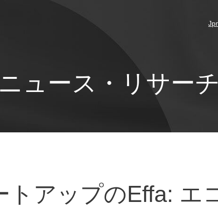
Jp
ニュース・リサー
トアップのEffa: エ