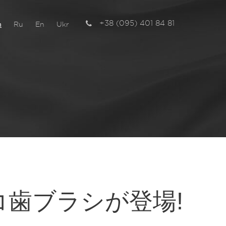
+38 (095) 401 84 81
n
Ru
En
Ukr
チ
コ歯ブラシが登場!