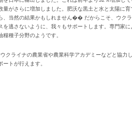
を日本に輸出しました。これは前年より32％増加していま
数量がさらに増加しました。肥沃な黒土と水と太陽に育
ら、当然の結果かもしれません�� だからこそ、ウク
スを逃さないように、我々もサポートします。専門家に
油糧種子分野のようです。
では、ウクライナの農業省や農業科学アカデミーなどと協力
ポートが行えます。