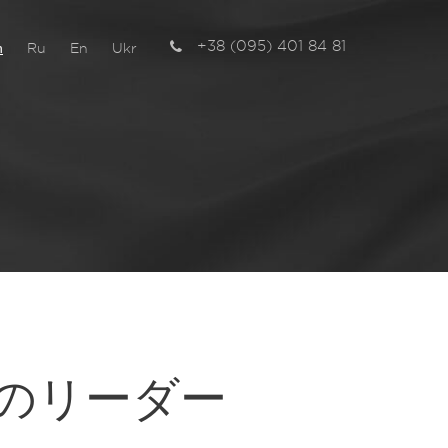
+38 (095) 401 84 81
n
Ru
En
Ukr
チ
のリーダー