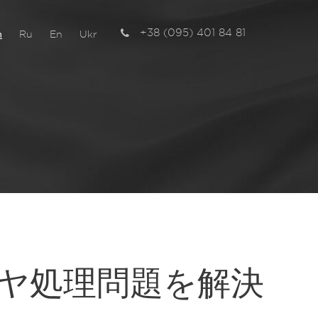
+38 (095) 401 84 81
n
Ru
En
Ukr
チ
ヤ処理問題を解決