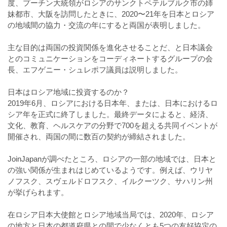
度、プーチン大統領がロシアのサンクトペテルブルク市の姉
妹都市、大阪を訪問したときに、2020〜21年を日本とロシア
の地域間の協力・交流の年にすると両国が表明しました。
⠀
主な目的は両国の投資関係を進化させることだ、と日本議会
とのコミュニケーションをコーディネートするグループの会
長、エフゲニー・シュレポフ議員は説明しました。
⠀
日本はロシア地域に投資するのか？
2019年6月、ロシアにおける日本年、または、日本におけるロ
シア年を正式に終了しました。最終データによると、経済、
文化、教育、ヘルスケアの分野で700を超える共同イベントが
開催され、両国の間に数百の契約が締結されました。
⠀
JoinJapanが調べたところ、ロシアの一部の地域では、日本と
の強い関係が生まれはじめているようです。例えば、ウリヤ
ノフスク、スヴェルドロフスク、イルクーツク、サハリン州
が挙げられます。
⠀
在ロシア日本大使館とロシア地域当局では、2020年、ロシア
の地方と日本の都道府県との間で少なくとも5つの友好協定の