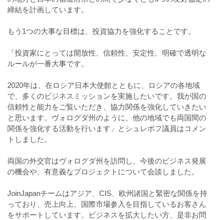
締結を計画しています。
⠀
もう1つの大事な目標は、投資協力を強化することです。
⠀
「投資家にとっては開放性、信頼性、安定性、明確で透明な
ルールが一番大事です。
⠀
2020年は、在ロシア日本大使館とともに、ロシアの各地域
で、多くのビジネスミッションを実施したいです。我が国の
信頼性と能力をご覧いただき、協力関係を強化していきたい
と思います。ヴォログダ州のように、他の地域でも両国間の
関係を強化する活動を行います」とシュレポフ議員はコメン
トしました。
⠀
両国の外交官はヴォログダ州を訪問し、今後のビジネス発展
の機会や、有意義なプロジェクトについて会談しました。
⠀
JoinJapanチームはアジア、CIS、欧州諸国と緊密な関係を持
っており、売上向上、国際市場参入を目指しているお客さん
をサポートしています。ビジネスを拡大したい方、是非お問