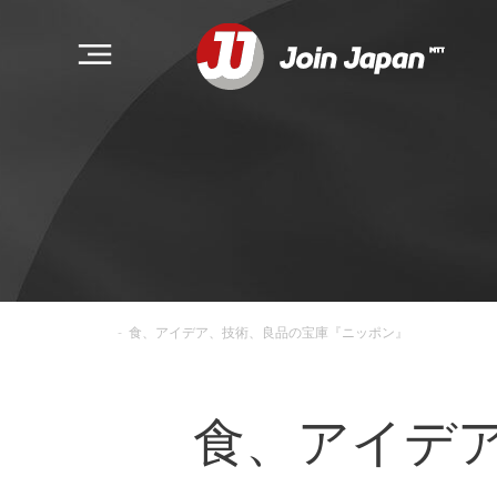
-
食、アイデア、技術、良品の宝庫『ニッポン』
食、アイデ