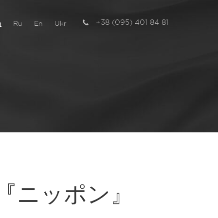
+38 (095) 401 84 81
n
Ru
En
Ukr
チ
『ニッポン』