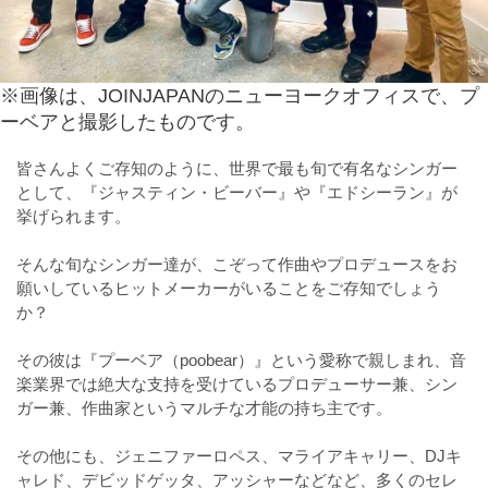
※画像は、JOINJAPANのニューヨークオフィスで、プ
ーベアと撮影したものです。
皆さんよくご存知のように、世界で最も旬で有名なシンガー
として、『ジャスティン・ビーバー』や『エドシーラン』が
挙げられます。
⠀
そんな旬なシンガー達が、こぞって作曲やプロデュースをお
願いしているヒットメーカーがいることをご存知でしょう
か？
⠀
その彼は『プーベア（poobear）』という愛称で親しまれ、音
楽業界では絶大な支持を受けているプロデューサー兼、シン
ガー兼、作曲家というマルチな才能の持ち主です。
⠀
その他にも、ジェニファーロペス、マライアキャリー、DJキ
ャレド、デビッドゲッタ、アッシャーなどなど、多くのセレ