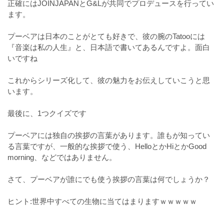
正確にはJOINJAPANとG&Lが共同でプロデュースを行ってい
ます。
⠀
プーベアは日本のことがとても好きで、彼の腕のTatooには
『音楽は私の人生』と、日本語で書いてあるんですよ。面白
いですね
⠀
これからシリーズ化して、彼の魅力をお伝えしていこうと思
います。
⠀
最後に、1つクイズです
⠀
プーベアには独自の挨拶の言葉があります。誰もが知ってい
る言葉ですが、一般的な挨拶で使う、HelloとかHiとかGood
morning、などではありません。
⠀
さて、プーベアが誰にでも使う挨拶の言葉は何でしょうか？
⠀
ヒント:世界中すべての生物に当てはまりますｗｗｗｗｗ
⠀