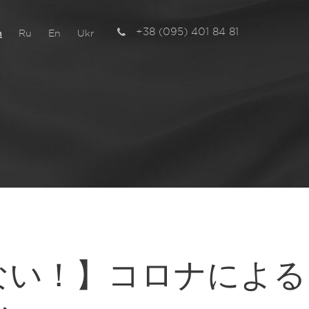
+38 (095) 401 84 81
n
Ru
En
Ukr
チ
ない！】コロナによる