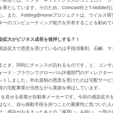
い状態では、インターネットアクセスがコミュニケーシ
果たしています。そのため、Comcast社とT-Mobile
。また、Folding@Homeプロジェクトは、ウイルス
ターのコンピューティング能力を共有することを勧めて
染拡大がビジネス成長を後押しする？！
感染拡大で恩恵を受けているのは手指消毒剤、石鹸、マ
。
るとき、同時にチャンスが訪れるものです」と、コンサ
ォード・ブラウンでグローバル評価部門のディレクター
ントしました。外出規制の恩恵を受けたのは宅配サービ
貨の宅配事業が当然ながら業績を伸ばしています。
りを見せる産業が自動車メーカーです。今回の感染拡大
はなく、自ら移動手段を持つことの重要性に気づいた人
け、感染がおさまったあとの「爆買い」を狙い、一部の