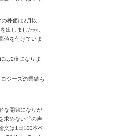
mの株価は2月以
失を出しましたが、
高値を付けていま
2月には2倍になりま
ノロジーズの業績も
ドな開発になりが
を求めない旨の声
文は1日100本ペ