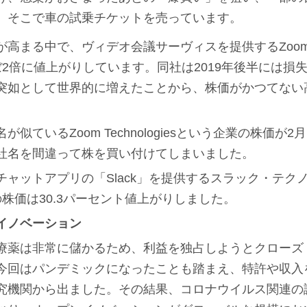
、そこで車の試乗チケットを売っています。
が高まる中で、ヴィデオ会議サーヴィスを提供するZoo
ぼ2倍に値上がりしています。同社は2019年後半には損
突如として世界的に増えたことから、株価がかつてない
似ているZoom Technologiesという企業の株価が
社名を間違って株を買い付けてしまいました。
チャットアプリの「Slack」を提供するスラック・テク
株価は30.3パーセント値上がりしました。
イノベーション
療薬は非常に儲かるため、利益を独占しようとクローズ
今回はパンデミックになったことも踏まえ、特許や収入
究機関から出ました。その結果、コロナウイルス関連の論