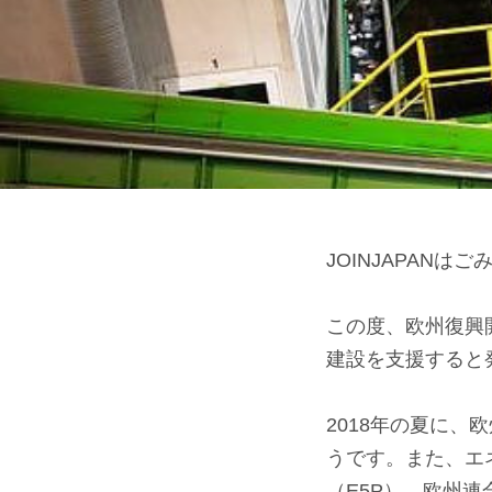
JOINJAPAN
⠀
この度、欧州復興
建設を支援すると
⠀
2018年の夏に、
うです。また、エ
（E5P）、欧州