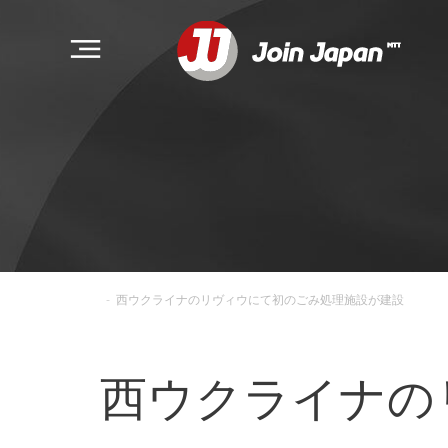
-
西ウクライナのリヴィウにて初のごみ処理施設が建設
西ウクライナの