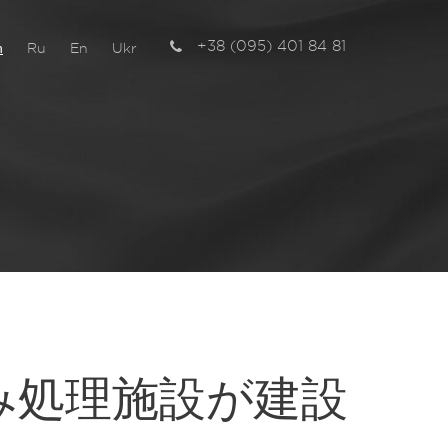
+38 (095) 401 84 81
n
Ru
En
Ukr
チ
み処理施設が建設