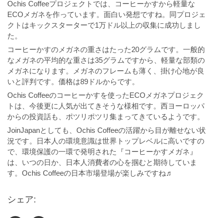
Ochis Coffeeプロジェクトでは、コーヒーかすから軽量な
ECOメガネを作っています。面白い発想ですね。同プロジェ
クトはキックスターターで1万ドル以上の収集に成功しまし
た。
コーヒーかすのメガネの重さはたった20グラムです。一般的
なメガネの平均的な重さは35グラムですから、軽量な部類の
メガネになります。メガネのフレームも薄く、掛け心地が良
いと評判です。価格は89ドルからです。
Ochis Coffeeのコーヒーかすを使ったECOメガネプロジェク
トは、今後更に人気が出てきそうな様相です。西ヨーロッパ
からの投資話も、ポツリポツリ集まってきているようです。
JoinJapanとしても、Ochis Coffeeの活躍から目が離せない状
況です。日本人の環境意識は世界トップレベルに高いですの
で、環境保護の一環で発明された『コーヒーかすメガネ』
は、いつの日か、日本人消費者の心を掴むと期待していま
す。Ochis Coffeeの日本市場登場が楽しみですね♬
シェア: