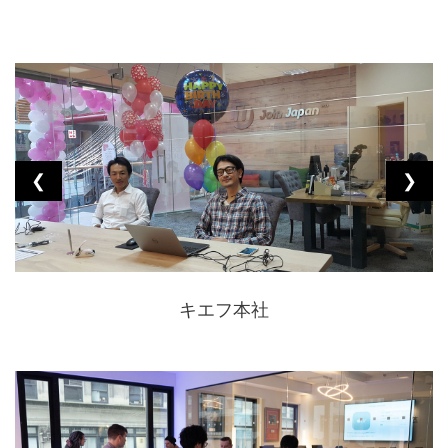
❮
❯
キエフ本社