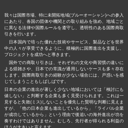
我々は国際市場、特に未開拓地域(ブルーオーシャン)への参入
にあたり、各国の団体や機関との取り組みを強め、地域ごと
に異なる法律や国際ルールを遵守し、透明性のある国際商取
引きを行います。
日本国内で培った優れた技術やサービス、製品などを世界
中の人々が享受できるように、積極的に国際進出を支援し、
プロジェクトを成功へと導きます。
国外での商取り引きは、それぞれの文化や商習慣の違いに
よる煩雑さや、日本での常識が通用しないケースも多々存在
します。国際商取引きの経験が少ない場合には、戸惑いを感
じてしまうこともしばしばです。
日本の企業の進出が著しく少ない地域においては「検討にも
値しない」と判断する企業も多く見受けられます。これは一
見すると失敗(ミス)しないことを優先した賢明な判断に見えま
すが、「他の日本企業も進出しているから」「ライバル企業
が成功しているから」という理由で後追いの海外進出が功を
奏すわけではありません。むしろ、先行者が得られる利益の
ほうが大きいと言えます。