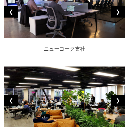
❮
❯
ニューヨーク支社
❮
❯