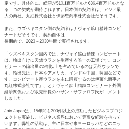
定です。具体的に、総額が510.1百万ドルと636.4百万ドルとな
る二つの契約が期待されます。日本側の契約者は、アジア最
大の商社、丸紅株式会社と伊藤忠商事株式会社だそうです。
⠀
また、ウズベキスタン側の契約者はナヴォイ鉱山精錬コンビ
ナートだそうです。契約自体は
長期的で、2023～2030年間で実行されます。
⠀
「ウズベキスタン国内では、ナヴォイ鉱山精錬コンビナート
は、輸出向けに天然ウランを生産する唯一の工場です。コン
ビナートの輸出量の9割以上を占めているのは天然ウランで
す。輸出先は、日本やアメリカ、インドや中国、韓国などで
す。コンビナート産ウランを主に購買するのは伊藤忠商事と
丸紅株式会社です」、とナヴォイ鉱山精錬コンビナート外国
経済関係および販売部長のハサン・サファロフ氏がコメント
しました。
⠀
Join Japanは、15年間も300件以上の成功したビジネスプロジ
ェクトを実施し、ビジネス業界において豊富な経験を持って
います。弊社の活動は、主に日本や東ヨーロッパなどのニッ