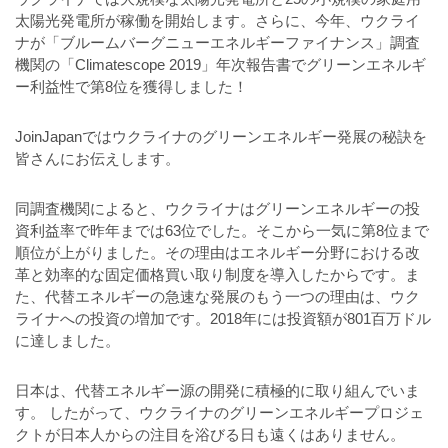
太陽光発電所が稼働を開始します。さらに、今年、ウクライ
ナが「ブルームバーグニューエネルギーファイナンス」調査
機関の「Climatescope 2019」年次報告書でグリーンエネルギ
ー利益性で第8位を獲得しました！
JoinJapanではウクライナのグリーンエネルギー発展の秘訣を
皆さんにお伝えします。
同調査機関によると、ウクライナはグリーンエネルギーの投
資利益率で昨年までは63位でした。そこから一気に第8位まで
順位が上がりました。その理由はエネルギー分野における改
革と効率的な固定価格買い取り制度を導入したからです。ま
た、代替エネルギーの急速な発展のもう一つの理由は、ウク
ライナへの投資の増加です。2018年には投資額が801百万ドル
に達しました。
日本は、代替エネルギー源の開発に積極的に取り組んでいま
す。 したがって、ウクライナのグリーンエネルギープロジェ
クトが日本人からの注目を浴びる日も遠くはありません。