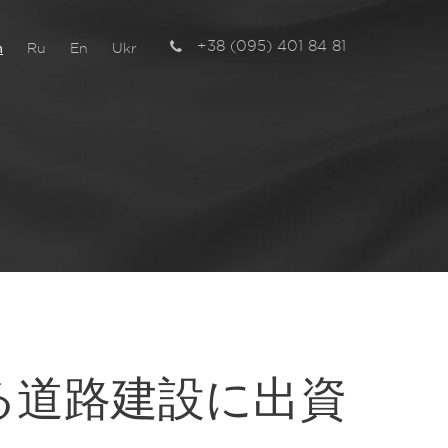
+38 (095) 401 84 81
n
Ru
En
Ukr
チ
る道路建設に出資