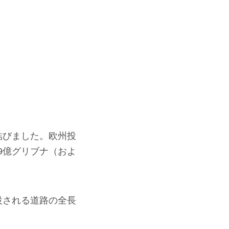
結びました。欧州投
9億グリブナ（およ
設される道路の全長