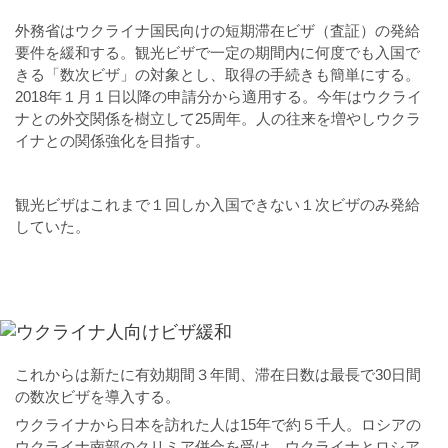
外務省はウクライナ国民向けの短期滞在ビザ（査証）の発給
要件を緩和する。観光ビザで一定の期間内に何度でも入国で
きる「数次ビザ」の対象とし、取得の手続きも簡単にする。
2018年１月１日以降の申請分から適用する。今年はウクライ
ナとの外交関係を樹立して25周年。人の往来を増やしウクラ
イナとの関係強化を目指す。
観光ビザはこれまで１回しか入国できない１次ビザのみ発給
していた。
これからは新たに有効期間３年間、滞在日数は最長で30日間
の数次ビザを導入する。
ウクライナから日本を訪れた人は15年で約５千人。ロシアの
ウクライナ南部のクリミア併合を受け、ウクライナとロシア