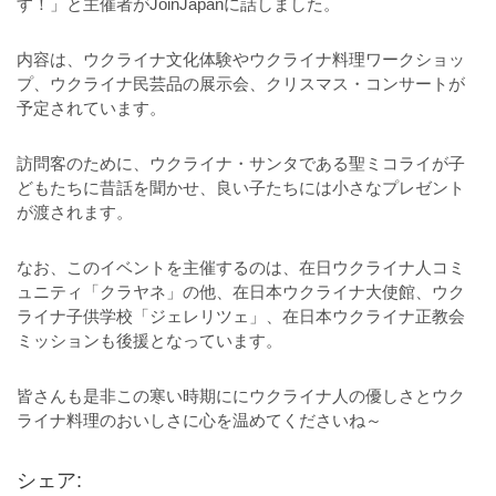
す！」と主催者がJoinJapanに話しました。
内容は、ウクライナ文化体験やウクライナ料理ワークショッ
プ、ウクライナ民芸品の展示会、クリスマス・コンサートが
予定されています。
訪問客のために、ウクライナ・サンタである聖ミコライが子
どもたちに昔話を聞かせ、良い子たちには小さなプレゼント
が渡されます。
なお、このイベントを主催するのは、在日ウクライナ人コミ
ュニティ「クラヤネ」の他、在日本ウクライナ大使館、ウク
ライナ子供学校「ジェレリツェ」、在日本ウクライナ正教会
ミッションも後援となっています。
皆さんも是非この寒い時期ににウクライナ人の優しさとウク
ライナ料理のおいしさに心を温めてくださいね～
シェア: